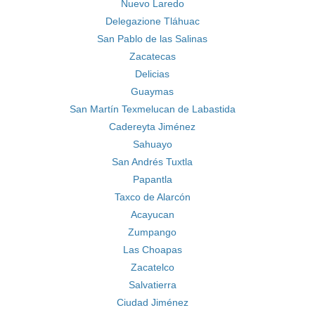
Nuevo Laredo
Delegazione Tláhuac
San Pablo de las Salinas
Zacatecas
Delicias
Guaymas
San Martín Texmelucan de Labastida
Cadereyta Jiménez
Sahuayo
San Andrés Tuxtla
Papantla
Taxco de Alarcón
Acayucan
Zumpango
Las Choapas
Zacatelco
Salvatierra
Ciudad Jiménez