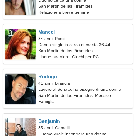
L'uomo cerca una donna
San Martín de las Pirámides
Relazione a breve termine
Mancel
34 anni, Pesci
Donna single in cerca di marito 36-44
San Martín de las Pirámides
Lingue straniere, Giochi per PC
Rodrigo
41 anni, Bilancia
Lavoro al Senato, ho bisogno di una donna
gentile
San Martín de las Pirámides, Messico
Famiglia
Benjamin
35 anni, Gemelli
L'uomo vuole incontrare una donna