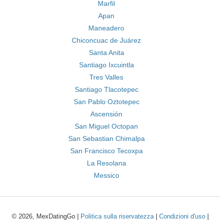
Marfil
Apan
Maneadero
Chiconcuac de Juárez
Santa Anita
Santiago Ixcuintla
Tres Valles
Santiago Tlacotepec
San Pablo Oztotepec
Ascensión
San Miguel Octopan
San Sebastian Chimalpa
San Francisco Tecoxpa
La Resolana
Messico
© 2026, MexDatingGo |
Politica sulla riservatezza
|
Condizioni d'uso
|