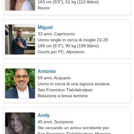
163 cm (5'5"), 51 kg (112 libbre)
Nozze
Miguel
33 anni, Capricorno
Uomo single in cerca di moglie 22-29
189 cm (6'3"), 90 kg (198 libbre)
Giochi per PC, Alpinismo
Antonio
59 anni, Acquario
Uomo in cerca di una signora anziana
San Francisco Tlalcilalcalpan
Relazione a breve termine
Arely
45 anni, Scorpione
Sto cercando un amico sorridente per
divertimento
San Francisco Tlalcilalcalpan, Messico