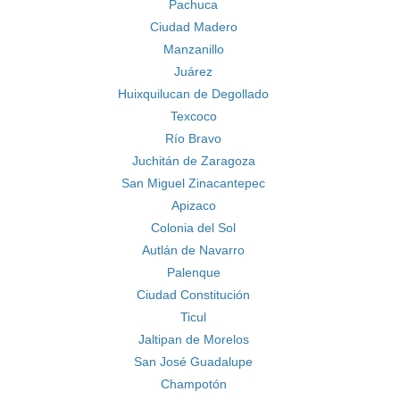
Pachuca
Ciudad Madero
Manzanillo
Juárez
Huixquilucan de Degollado
Texcoco
Río Bravo
Juchitán de Zaragoza
San Miguel Zinacantepec
Apizaco
Colonia del Sol
Autlán de Navarro
Palenque
Ciudad Constitución
Ticul
Jaltipan de Morelos
San José Guadalupe
Champotón