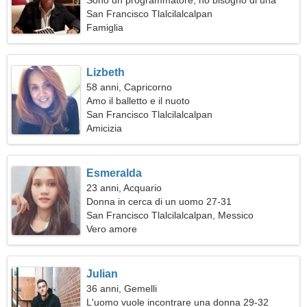
Sono un programmatore, ho bisogno di una
donna perfetta
San Francisco Tlalcilalcalpan
Famiglia
Lizbeth
58 anni, Capricorno
Amo il balletto e il nuoto
San Francisco Tlalcilalcalpan
Amicizia
Esmeralda
23 anni, Acquario
Donna in cerca di un uomo 27-31
San Francisco Tlalcilalcalpan, Messico
Vero amore
Julian
36 anni, Gemelli
L'uomo vuole incontrare una donna 29-32