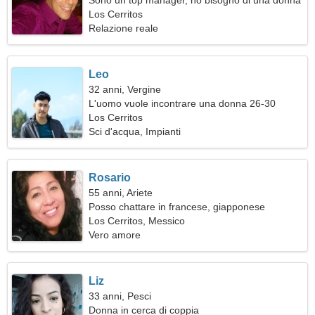
Sono un top manager, ho bisogno di una donna
romantica
Los Cerritos
Relazione reale
Leo
32 anni, Vergine
L'uomo vuole incontrare una donna 26-30
Los Cerritos
Sci d'acqua, Impianti
Rosario
55 anni, Ariete
Posso chattare in francese, giapponese
Los Cerritos, Messico
Vero amore
Liz
33 anni, Pesci
Donna in cerca di coppia