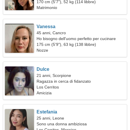
170 cm (5'7"), 52 kg (114 libbre)
Matrimonio
Vanessa
45 anni, Cancro
Ho bisogno dell'uomo perfetto per cucinare
insieme
175 cm (5'9"), 63 kg (138 libbre)
Nozze
Dulce
21 anni, Scorpione
Ragazza in cerca di fidanzato
Los Cerritos
Amicizia
Estefania
25 anni, Leone
Sono una donna ambiziosa
Los Cerritos, Messico