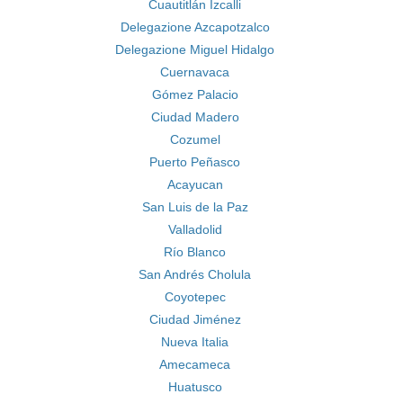
Cuautitlán Izcalli
Delegazione Azcapotzalco
Delegazione Miguel Hidalgo
Cuernavaca
Gómez Palacio
Ciudad Madero
Cozumel
Puerto Peñasco
Acayucan
San Luis de la Paz
Valladolid
Río Blanco
San Andrés Cholula
Coyotepec
Ciudad Jiménez
Nueva Italia
Amecameca
Huatusco