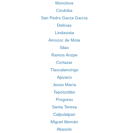
Monclova
Córdoba
San Pedro Garza García
Delicias
Lindavista
Amozoc de Mota
Silao
Ramos Arizpe
Cortazar
Tlaxcalancingo
Apizaco
Jesús María
Tepotzotlán
Progreso
Santa Teresa
Calpulalpan
Miguel Alemán
Abasolo