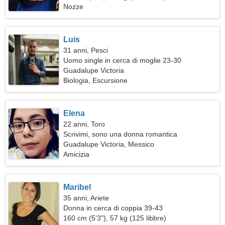
Nozze
Luis
31 anni, Pesci
Uomo single in cerca di moglie 23-30
Guadalupe Victoria
Biologia, Escursione
Elena
22 anni, Toro
Scrivimi, sono una donna romantica
Guadalupe Victoria, Messico
Amicizia
Maribel
35 anni, Ariete
Donna in cerca di coppia 39-43
160 cm (5'3"), 57 kg (125 libbre)