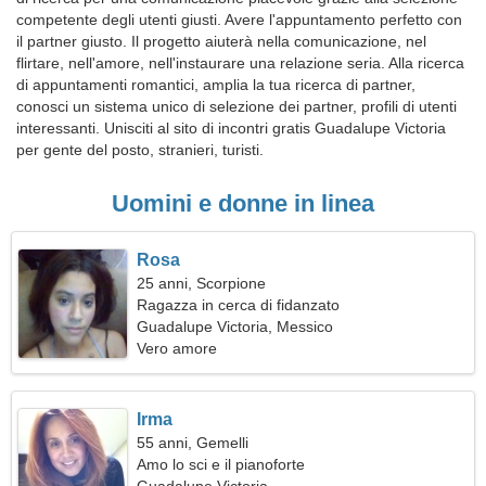
competente degli utenti giusti. Avere l'appuntamento perfetto con
il partner giusto. Il progetto aiuterà nella comunicazione, nel
flirtare, nell'amore, nell'instaurare una relazione seria. Alla ricerca
di appuntamenti romantici, amplia la tua ricerca di partner,
conosci un sistema unico di selezione dei partner, profili di utenti
interessanti. Unisciti al sito di incontri gratis Guadalupe Victoria
per gente del posto, stranieri, turisti.
Uomini e donne in linea
Rosa
25 anni, Scorpione
Ragazza in cerca di fidanzato
Guadalupe Victoria, Messico
Vero amore
Irma
55 anni, Gemelli
Amo lo sci e il pianoforte