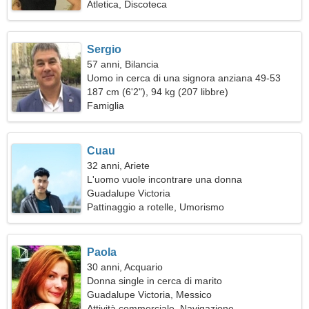
Atletica, Discoteca
Sergio
57 anni, Bilancia
Uomo in cerca di una signora anziana 49-53
187 cm (6'2"), 94 kg (207 libbre)
Famiglia
Cuau
32 anni, Ariete
L'uomo vuole incontrare una donna
Guadalupe Victoria
Pattinaggio a rotelle, Umorismo
Paola
30 anni, Acquario
Donna single in cerca di marito
Guadalupe Victoria, Messico
Attività commerciale, Navigazione